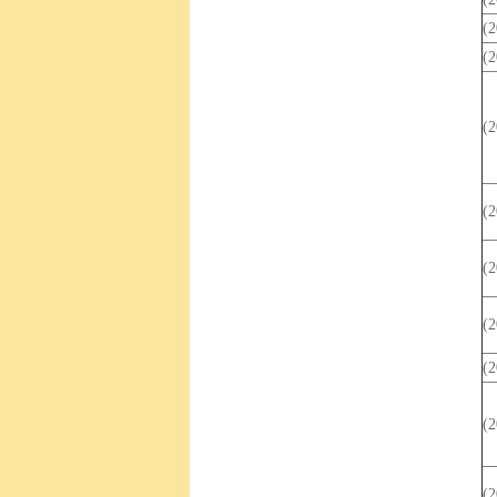
(
(
(
(
(
(
(
(
(