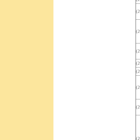
(
(
(
(
(
(
(
(