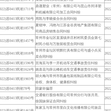
鼎晟塑业（常州）有限公司与昆山市邦泽塑
2022)苏0413民初1711号
2022
料机械有限公司加工合同纠纷
2022)苏0413民初1700号
周凯与李晓俊合伙合同纠纷
2022
夏锴坤、冯艳与江苏金谷房地产集团有限公
2022)苏0413民初1857号
2022
司商品房销售合同纠纷
常州市金坛区直溪镇井庄村村民委员会第七
2022)苏0413民初1457号
2022
村民小组与万敖留租赁合同纠纷
常州市金坛区明辉灯具有限公司与盛小兵买
2022)苏0413民初1818号
2022
卖合同纠纷
2022)苏0413民初1596号
宫海宾与李一开机动车交通事故责任纠纷
2022
2022)苏0413民初1624号
姚喜花与薛云峰机动车交通事故责任纠纷
2022
胡火梅与常州市凯鑫包装纸制品有限公司生
2022)苏0413民初1903号
2022
命权、身体权、健康权纠纷
2022)苏0413刑初78号
田蒙诈骗罪
2022
交通银行股份有限公司常州分行与张月亮、
2022)苏0413民初1043号
2022
徐国妹保证合同纠纷
朱家玉与常州市里白文化传播有限公司旅店
2022)苏0413民初1462号
2022