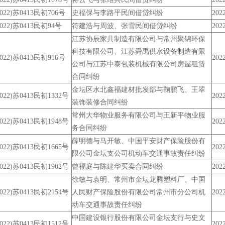
2022)苏0413民初706号
史福保与李路平民间借贷纠纷
2022
2022)苏0413民初94号
符建浩与周波、张雪民间借贷纠纷
2022
江苏协辰家具制造有限公司与常州聚锦环保
科技有限公司、江苏舜禹供水设备制造有限
2022)苏0413民初916号
2022
公司与江苏中泰包装机械有限公司房屋租赁
合同纠纷
金坛区水北鑫福建材批发部与鞠鹏飞、王翠
2022)苏0413民初1332号
2022
装饰装修合同纠纷
常州大华物业服务有限公司与王新平物业服
2022)苏0413民初1948号
2022
务合同纠纷
薛明德与马开敏、中国平安财产保险股份有
2022)苏0413民初1665号
2022
限公司金坛支公司机动车交通事故责任纠纷
2022)苏0413民初1902号
曾福庭与陈建华买卖合同纠纷
2022
徐敏与袁明、常州市金坛龙腾塑料厂、中国
2022)苏0413民初2154号
人民财产保险股份有限公司常州市分公司机
2022
动车交通事故责任纠纷
中国建设银行股份有限公司金坛支行与史文
2022)苏0413民初1512号
2022