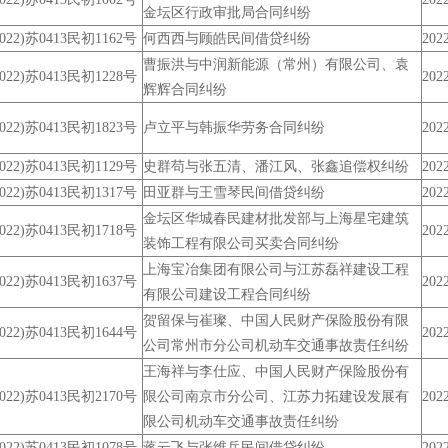
金坛区行政审批局合同纠纷
2022)苏0413民初1162号
何西西与顾皓民间借贷纠纷
2022
曹振洪与中润新能源（常州）有限公司、袁
2022)苏0413民初1228号
2022
辉辉合同纠纷
2022)苏0413民初1823号
卢立平与韩振华劳务合同纠纷
2022
2022)苏0413民初1129号
史群苟与张五清、潘江风、张鑫追偿权纠纷
2022
2022)苏0413民初1317号
田亚群与王雪琴民间借贷纠纷
2022
金坛区华城春民建材批发部与上海星宅建筑
2022)苏0413民初1718号
2022
装饰工程有限公司买卖合同纠纷
上海宝冶集团有限公司与江苏磊祥建设工程
2022)苏0413民初1637号
2022
有限公司建设工程合同纠纷
贺留保与崔璨、中国人民财产保险股份有限
2022)苏0413民初1644号
2022
公司常州市分公司机动车交通事故责任纠纷
王海祥与李仕应、中国人民财产保险股份有
2022)苏0413民初2170号
限公司南京市分公司、江苏力拓建设发展有
2022
限公司机动车交通事故责任纠纷
2022)苏0413民初1078号
蒋云飞与张维兵民间借贷纠纷
2022