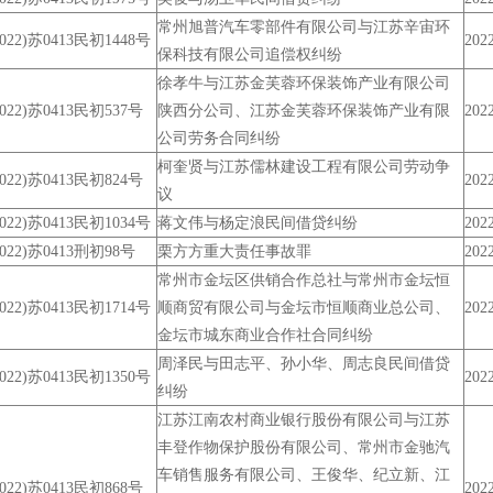
常州旭普汽车零部件有限公司与江苏辛宙环
2022)苏0413民初1448号
2022
保科技有限公司追偿权纠纷
徐孝牛与江苏金芙蓉环保装饰产业有限公司
2022)苏0413民初537号
陕西分公司、江苏金芙蓉环保装饰产业有限
2022
公司劳务合同纠纷
柯奎贤与江苏儒林建设工程有限公司劳动争
2022)苏0413民初824号
2022
议
2022)苏0413民初1034号
蒋文伟与杨定浪民间借贷纠纷
2022
2022)苏0413刑初98号
栗方方重大责任事故罪
2022
常州市金坛区供销合作总社与常州市金坛恒
2022)苏0413民初1714号
顺商贸有限公司与金坛市恒顺商业总公司、
2022
金坛市城东商业合作社合同纠纷
周泽民与田志平、孙小华、周志良民间借贷
2022)苏0413民初1350号
2022
纠纷
江苏江南农村商业银行股份有限公司与江苏
丰登作物保护股份有限公司、常州市金驰汽
车销售服务有限公司、王俊华、纪立新、江
2022)苏0413民初868号
2022