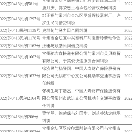
常州市金坛区儒林镇五叶村委西庄后二组与
2022)苏0413民初581号
2022
唐月庆、郭荣忠土地承包经营权合同纠纷
邹正福与常州市金坛区罗盛焊接器材厂、许
2022)苏0413民初1297号
2022
罗生民间借贷纠纷
2022)苏0413民初1139号
史群苟与马力田合同纠纷
2022
2022)苏0413民初1178号
常州市金坛区中兴塑料厂与袁晋玲劳动争议
2022
2022)苏0413民初1163号
汪珊与顾皓民间借贷纠纷
2022
常州驰吉鑫快递有限公司与常州市英贝商贸
2022)苏0413民初1663号
2022
有限公司、于英俊快递服务合同纠纷
徐济民与杨登国、中国人寿财产保险股份有
2022)苏0413民初1633号
限公司无锡市中心支公司机动车交通事故责
2022
任纠纷
张树生与丁浩杰、中国人寿财产保险股份有
2022)苏0413民初2164号
限公司常州市武进支公司机动车交通事故责
2022
任纠纷
曹学琴、徐荣保与刘国华、刘芷睿法定继承
2022)苏0413民初206号
2022
纠纷
常州金坛区双俊印章雕刻有限公司与常州市
2022)苏0413民初1002号
2022